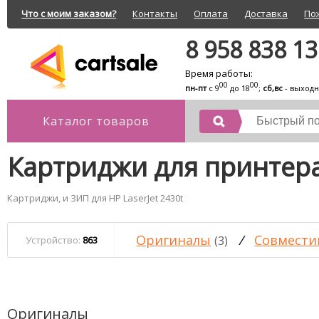
Что с моим заказом?
Контакты
Оплата
Доставка
По
8 958 838 1
Время работы:
00
00
пн-пт
с 9
до 18
;
сб,вс
- выход
Каталог товаров
Картриджи для принтера 
Картриджи, и ЗИП для HP LaserJet 2430t
Оригиналы
/
Совмести
(3)
Устройство:
863
Оригиналы