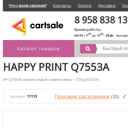
Что с моим заказом?
Контакты
Оплата
Доставка
По
8 958 838 1
Время работы:
00
00
пн-пт
с 9
до 18
;
сб,вс
- выход
Каталог товаров
HAPPY PRINT Q7553A
HP Q7553A совместимый совместимка – 379 руб (53A)
Похожие расходники
/
(20)
Артикул:
11113