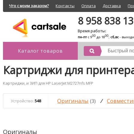
Что с моим заказом?
Контакты
Оплата
Доставка
По
8 958 838 1
Время работы:
00
00
пн-пт
с 9
до 18
;
сб,вс
- выход
Каталог товаров
Картриджи для принтера
Картриджи, и ЗИП для HP LaserJet M2727nfs MFP
Оригиналы
/
Совмести
(3)
Устройство:
548
Оригиналы