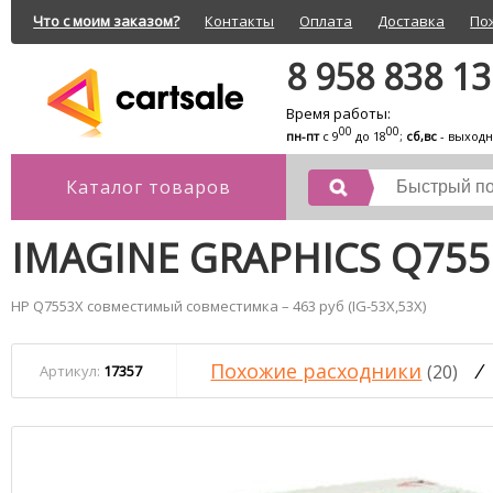
Что с моим заказом?
Контакты
Оплата
Доставка
По
8 958 838 1
Время работы:
00
00
пн-пт
с 9
до 18
;
сб,вс
- выход
Каталог товаров
IMAGINE GRAPHICS Q755
HP Q7553X совместимый совместимка – 463 руб (IG-53X,53X)
Похожие расходники
/
(20)
Артикул:
17357