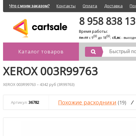
Что с моим заказом?
Контакты
Оплата
Доставка
По
8 958 838 1
Время работы:
00
00
пн-пт
с 9
до 18
;
сб,вс
- выход
Каталог товаров
XEROX 003R99763
XEROX 003R99763 – 4342 руб (3R99763)
Похожие расходники
/
(19)
Артикул:
36782