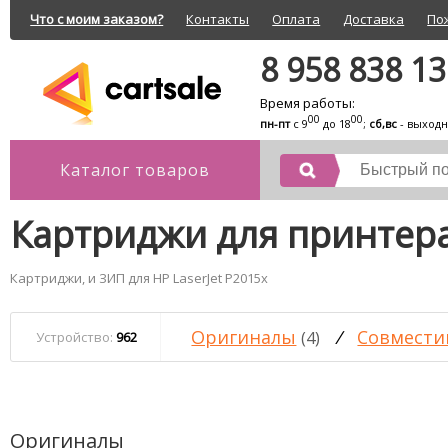
Что с моим заказом?
Контакты
Оплата
Доставка
По
8 958 838 1
Время работы:
00
00
пн-пт
с 9
до 18
;
сб,вс
- выход
Каталог товаров
Картриджи для принтера
Картриджи, и ЗИП для HP LaserJet P2015x
Оригиналы
/
Совмести
(4)
Устройство:
962
Оригиналы