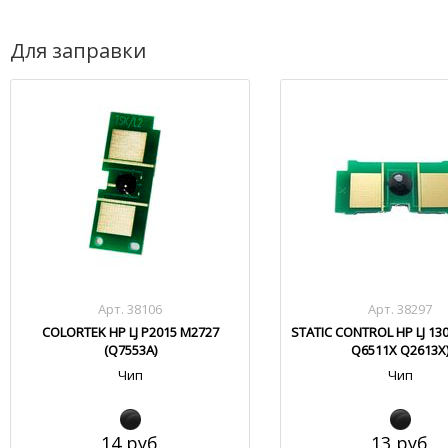
Для заправки
Арт. 38106
Арт. 38297
COLORTEK HP LJ P2015 M2727
STATIC CONTROL HP LJ 13
(Q7553A)
Q6511X Q2613X
Чип
Чип
14 руб.
13 руб.