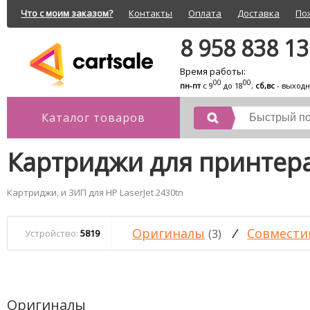
Что с моим заказом?
Контакты
Оплата
Доставка
По
8 958 838 1
Время работы:
00
00
пн-пт
с 9
до 18
;
сб,вс
- выход
Каталог товаров
Картриджи для принтера 
Картриджи, и ЗИП для HP LaserJet 2430tn
Оригиналы
/
Совмести
(3)
Устройство:
5819
Оригиналы