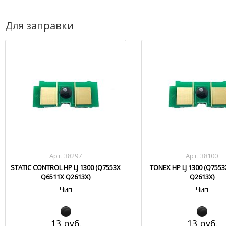
Для заправки
Арт. 38297
Арт. 38100
STATIC CONTROL HP LJ 1300 (Q7553X
TONEX HP LJ 1300 (Q755
Q6511X Q2613X)
Q2613X)
Чип
Чип
13 руб.
13 руб.