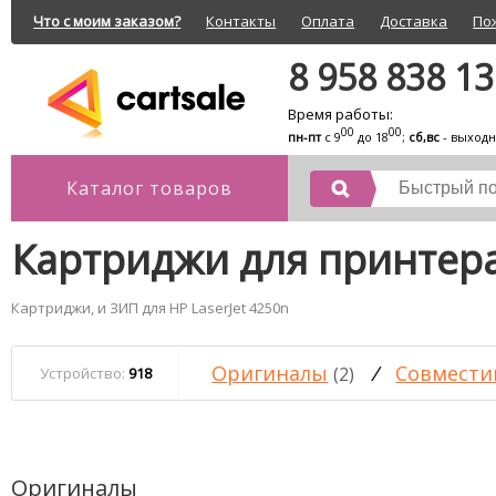
Что с моим заказом?
Контакты
Оплата
Доставка
По
8 958 838 1
Время работы:
00
00
пн-пт
с 9
до 18
;
сб,вс
- выход
Каталог товаров
Картриджи для принтера
Картриджи, и ЗИП для HP LaserJet 4250n
Оригиналы
/
Совмести
(2)
Устройство:
918
Оригиналы