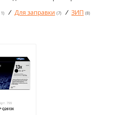
/
Для заправки
/
ЗИП
11)
(7)
(8)
Арт. 799
P Q2613X