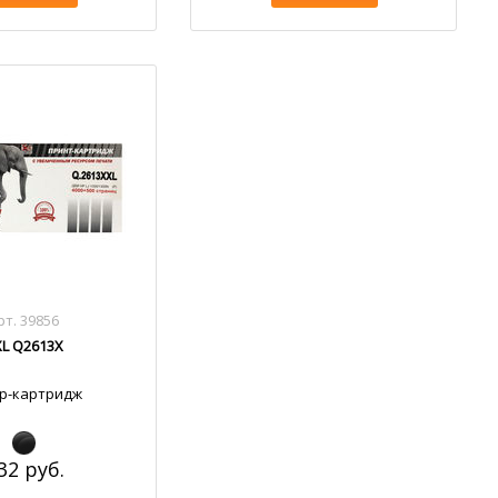
рт. 39856
L Q2613X
р-картридж
32 руб.