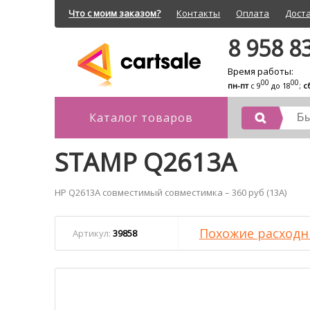
Что с моим заказом?
Контакты
Оплата
Дост
8 958 8
Время работы:
00
00
пн-пт
с 9
до 18
;
с
Каталог товаров
STAMP Q2613A
HP Q2613A совместимый совместимка – 360 руб (13A)
Похожие расходн
Артикул:
39858