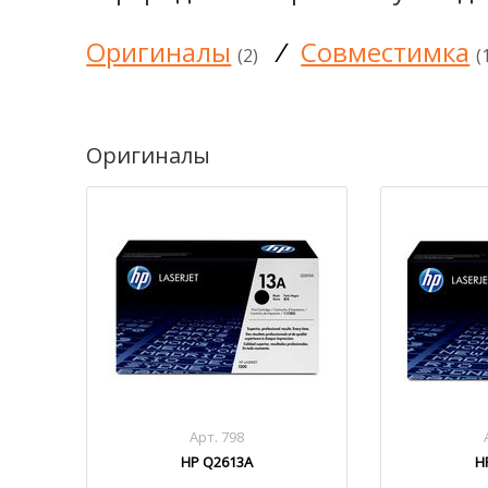
Оригиналы
/
Совместимка
(2)
(
Оригиналы
Арт. 798
HP Q2613A
H