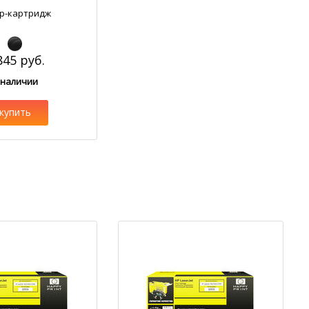
р-картридж
845 руб.
 наличии
купить