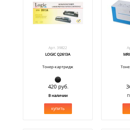
Арт. 39822
А
LOGIC Q2613A
MRI
Тонер-картридж
Тоне
420 руб.
3
В наличии
П
купить