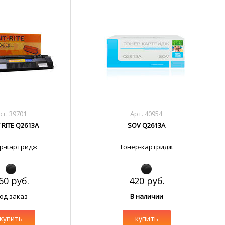
рт. 39701
Арт. 40954
 RITE Q2613A
SOV Q2613A
р-картридж
Тонер-картридж
60 руб.
420 руб.
од заказ
В наличии
купить
купить