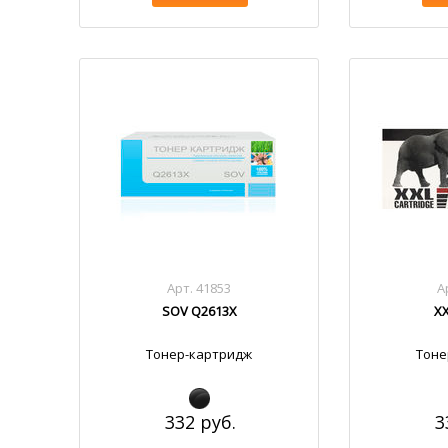
Арт. 41853
А
SOV Q2613X
XX
Тонер-картридж
Тоне
332 руб.
3