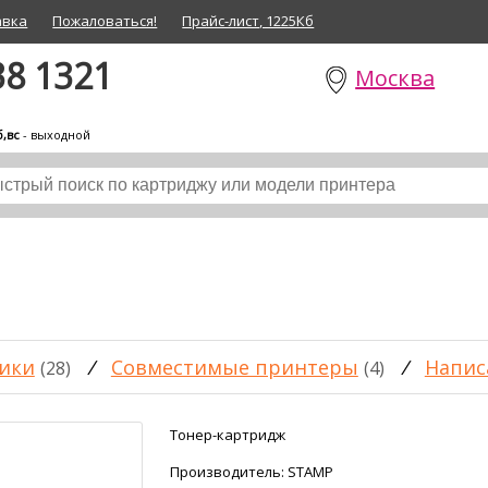
авка
Пожаловаться!
Прайс-лист, 1225Кб
38 1321
Москва
б,вс
- выходной
ики
/
Совместимые принтеры
/
Напис
(28)
(4)
Тонер-картридж
Производитель:
STAMP