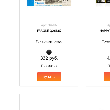
Арт. 39786
А
FRAGILE Q2613X
HAPPY
Тонер-картридж
Тоне
332 руб.
4
Под заказ
П
купить