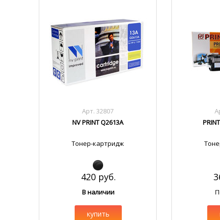
Арт. 32807
А
NV PRINT Q2613A
PRINT
Тонер-картридж
Тоне
420 руб.
3
В наличии
П
купить