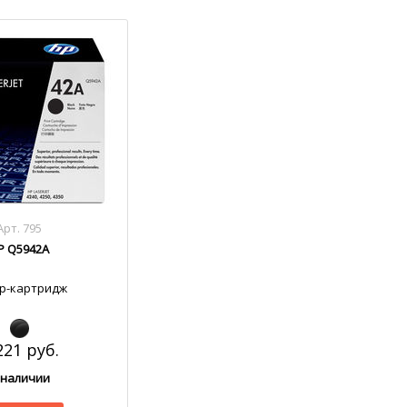
Арт. 795
P Q5942A
р-картридж
221 руб.
 наличии