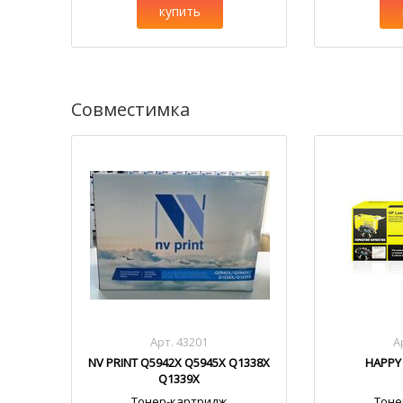
купить
Совместимка
Арт. 43201
А
NV PRINT Q5942X Q5945X Q1338X
HAPPY
Q1339X
Тонер-картридж
Тоне