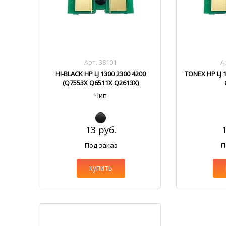
Арт. 38101
А
HI-BLACK HP LJ 1300 2300 4200
TONEX HP LJ 
(Q7553X Q6511X Q2613X)
Чип
13 руб.
Под заказ
П
купить