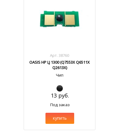
Арт. 38760
OASIS HP LJ 1300 (Q7553X Q6511X
Q2613X)
Чип
13 руб.
Под заказ
купить