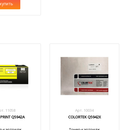
купить
рт. 11058
Арт. 10034
 PRINT Q5942A
COLORTEK Q5942X
р-картридж
Тонер-картридж