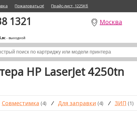
авка
Пожаловаться!
Прайс-лист, 1225Кб
38 1321
Москва
б,вс
- выходной
ера HP LaserJet 4250tn
Совместимка
/
Для заправки
/
ЗИП
(4)
(4)
(1)