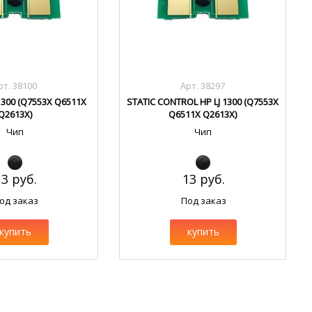
рт. 38100
Арт. 38297
1300 (Q7553X Q6511X
STATIC CONTROL HP LJ 1300 (Q7553X
Q2613X)
Q6511X Q2613X)
Чип
Чип
13 руб.
13 руб.
од заказ
Под заказ
купить
купить