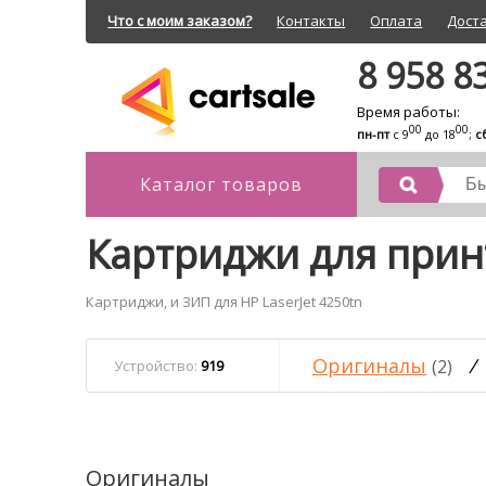
Что с моим заказом?
Контакты
Оплата
Дост
8 958 8
Время работы:
00
00
пн-пт
с 9
до 18
;
с
Каталог товаров
Картриджи для принт
Картриджи, и ЗИП для HP LaserJet 4250tn
Оригиналы
/
(2)
Устройство:
919
Оригиналы