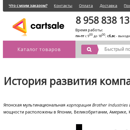
Что с моим заказом?
Контакты
Оплата
Доставка
По
8 958 838 1
Время работы:
00
00
пн-пт
с 9
до 18
;
сб,вс
- выход
Каталог товаров
История развития компа
Японская мультинациональная
корпорация Brother Industries 
мощности расположены в Японии, Великобритании, Америке, К