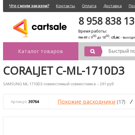
Что с моим заказом?
Контакты
Оплата
Доставка
По
8 958 838 1
Время работы:
00
00
пн-пт
с 9
до 18
;
сб,вс
- выход
Каталог товаров
CORALJET C-ML-1710D3
SAMSUNG ML-1710D3 совместимый совместимка – 291 руб
Похожие расходники
/
(17)
Артикул:
39764