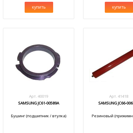
купить
купить
Арт. 40019
Арт. 41418
SAMSUNG JC61-00589A
SAMSUNG JC66-006
Бушинг (подшипник / втулка)
Резиновый (прижимно