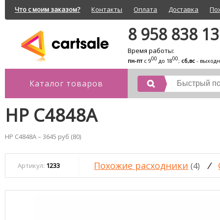
Что с моим заказом?
Контакты
Оплата
Доставка
По
8 958 838 1
Время работы:
00
00
пн-пт
с 9
до 18
;
сб,вс
- выход
Каталог товаров
HP C4848A
HP C4848A – 3645 руб (80)
Похожие расходники
/
(4)
Артикул:
1233