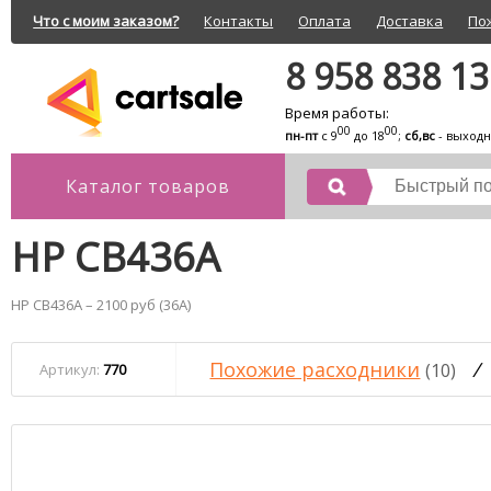
Что с моим заказом?
Контакты
Оплата
Доставка
По
8 958 838 1
Время работы:
00
00
пн-пт
с 9
до 18
;
сб,вс
- выход
Каталог товаров
HP CB436A
HP CB436A – 2100 руб (36A)
Похожие расходники
/
(10)
Артикул:
770