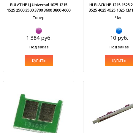
BULAT HP LJ Universal 1025 1215
HI-BLACK HP 1215 1525 
1525 2500 3500 3700 3600 3800 4600
3525 4025 4525 1025 CM
4700 5500 HM103.1
Cyan
Тонер
Чип
1 384 руб.
10 руб.
Под заказ
Под заказ
купить
купить