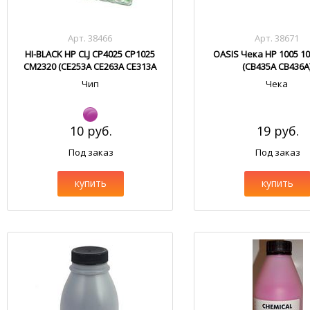
Арт. 38466
Арт. 38671
HI-BLACK HP CLJ CP4025 CP1025
OASIS Чека HP 1005 10
CM2320 (CE253A CE263A CE313A
(CB435A CB436A
CC533A)
Чип
Чека
10 руб.
19 руб.
Под заказ
Под заказ
купить
купить