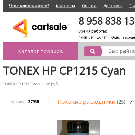
Что с моим заказом?
Контакты
Оплата
Доставка
По
8 958 838 1
Время работы:
00
00
пн-пт
с 9
до 18
;
сб,вс
- выход
Каталог товаров
TONEX HP CP1215 Cyan
TONEX CP1215 Cyan – 106 руб
Похожие расходники
/
(25)
Артикул:
37958