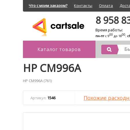
Что с моим заказом?
Контакты
Оплата
Дост
8 958 8
Время работы:
00
00
пн-пт
с 9
до 18
;
с
Каталог товаров
HP CM996A
HP CM996A (761)
Похожие расходн
Артикул:
1546