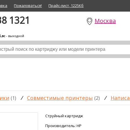
авка
Пожаловаться!
Прайс-лист, 1225Кб
38 1321
Москва
б,вс
- выходной
ики
/
Совместимые принтеры
/
Написа
(1)
(2)
Струйный картридж
Производитель:
HP