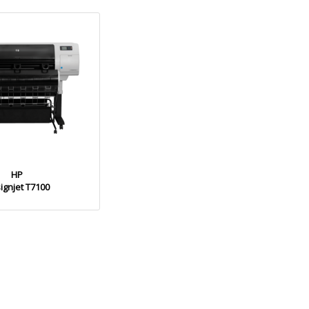
HP
ignjet T7100