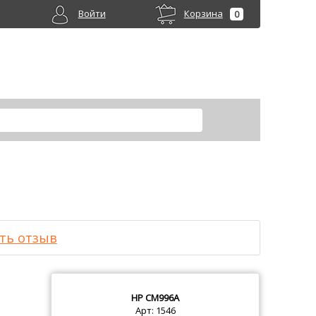
Войти
Корзина
0
ть отзыв
HP
CM996A
Арт: 1546