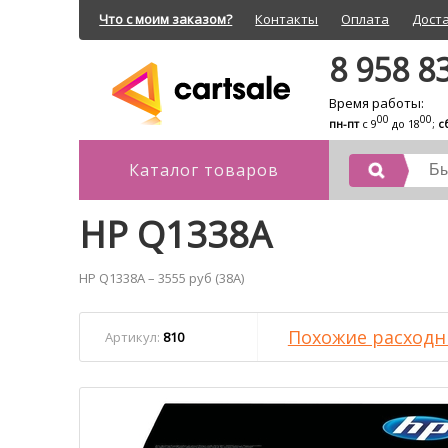
Что с моим заказом?
Контакты
Оплата
Дост
8 958 8
Время работы:
00
00
пн-пт
с 9
до 18
;
с
Каталог товаров
HP Q1338A
HP Q1338A – 3555 руб (38A)
Похожие расходн
Артикул:
810