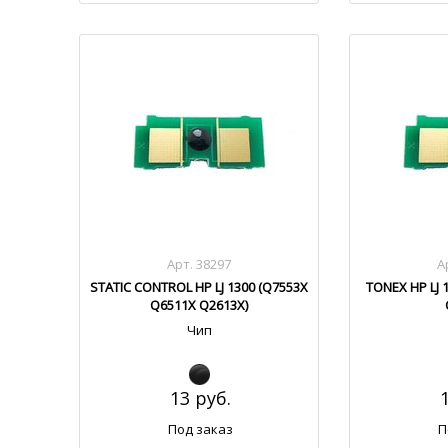
Арт. 38297
А
STATIC CONTROL HP LJ 1300 (Q7553X
TONEX HP LJ 
Q6511X Q2613X)
Чип
13 руб.
Под заказ
П