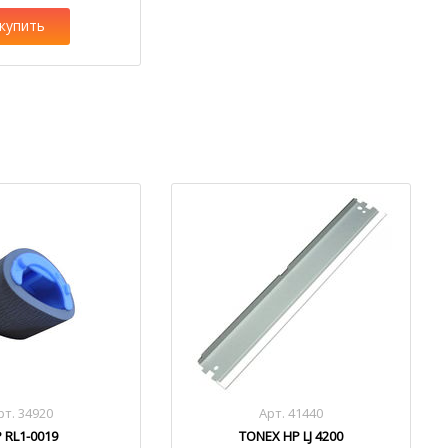
купить
рт. 34920
Арт. 41440
 RL1-0019
TONEX HP LJ 4200