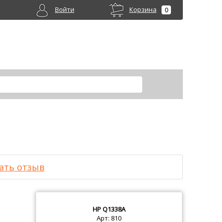
Войти
Корзина
0
ать отзыв
HP
Q1338A
Арт: 810