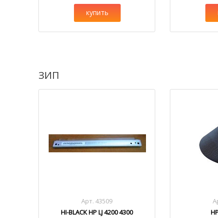
купить
ЗИП
Арт. 43509
А
HI-BLACK HP LJ 4200 4300
HP