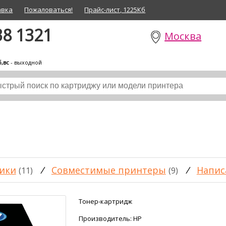
авка
Пожаловаться!
Прайс-лист, 1225Кб
38 1321
Москва
б,вс
- выходной
ики
/
Совместимые принтеры
/
Напис
(11)
(9)
Тонер-картридж
Производитель:
HP