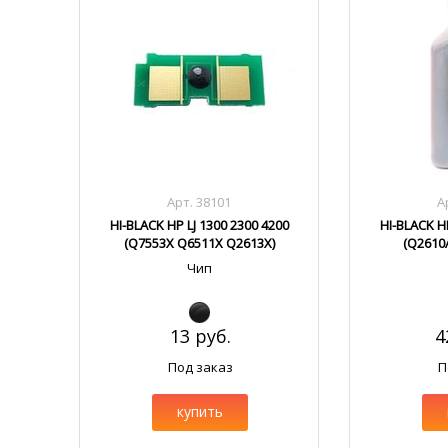
Арт. 38101
А
HI-BLACK HP LJ 1300 2300 4200
HI-BLACK HP
(Q7553X Q6511X Q2613X)
(Q2610
Чип
13 руб.
4
Под заказ
П
купить