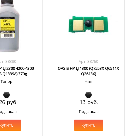
рт. 38380
Арт. 38760
 LJ 2300 4200 4300
OASIS HP LJ 1300 (Q7553X Q6511X
A Q1339A) 370g
Q2613X)
Тонер
Чип
26 руб.
13 руб.
од заказ
Под заказ
купить
купить