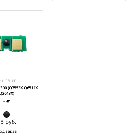
рт. 38100
1300 (Q7553X Q6511X
Q2613X)
Чип
13 руб.
од заказ