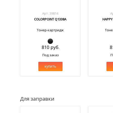
Арт. 39814
А
COLORPOINT Q1338A
HAPPY
Тонер-картридж
Тоне
810 руб.
8
Под заказ
П
купить
Для заправки