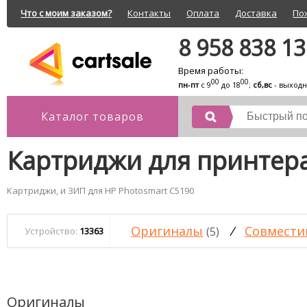
Что с моим заказом?
Контакты
Оплата
Доставка
По
8 958 838 1
Время работы:
00
00
пн-пт
с 9
до 18
;
сб,вс
- выход
Каталог товаров
Картриджи для принтера
Картриджи, и ЗИП для HP Photosmart C5190
Оригиналы
/
Совмести
(5)
Устройство:
13363
Оригиналы