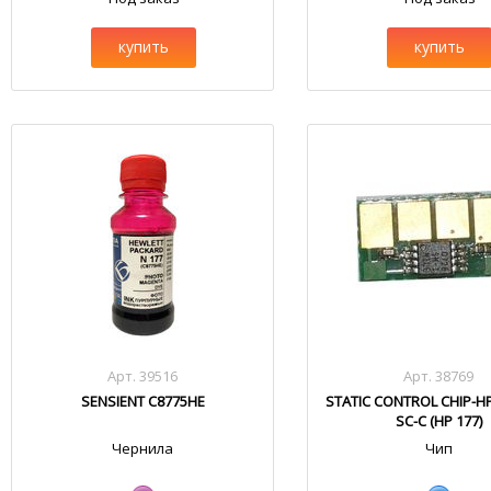
купить
купить
Арт. 39516
Арт. 38769
SENSIENT C8775HE
STATIC CONTROL CHIP-H
SC-C (HP 177)
Чернила
Чип