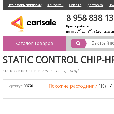
Что с моим заказом?
Контакты
Оплата
Доставка
По
8 958 838 1
Время работы:
00
00
пн-пт
с 9
до 18
;
сб,вс
- выход
Каталог товаров
STATIC CONTROL CHIP-HP
STATIC CONTROL CHIP--PS8253-SC-Y ( 177) – 34 руб
Похожие расходники
/
(18)
Артикул:
38770