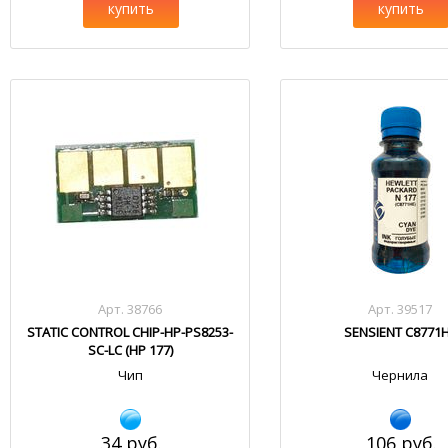
купить
купить
Арт. 38766
Арт. 39517
STATIC CONTROL CHIP-HP-PS8253-
SENSIENT C8771
SC-LC (HP 177)
Чип
Чернила
34 руб.
106 руб.