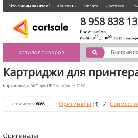
Что с моим заказом?
Контакты
Оплата
Доставка
По
8 958 838 1
Время работы:
00
00
пн-пт
с 9
до 18
;
сб,вс
- выход
Каталог товаров
Картриджи для принтера
Картриджи, и ЗИП для HP PhotoSmart 7150
Оригиналы
/
Совмести
(4)
Устройство:
6066
Оригиналы