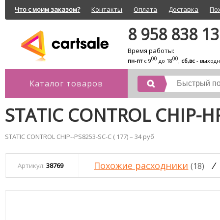
Что с моим заказом?
Контакты
Оплата
Доставка
По
8 958 838 1
Время работы:
00
00
пн-пт
с 9
до 18
;
сб,вс
- выход
Каталог товаров
STATIC CONTROL CHIP-HP
STATIC CONTROL CHIP--PS8253-SC-C ( 177) – 34 руб
Похожие расходники
/
(18)
Артикул:
38769