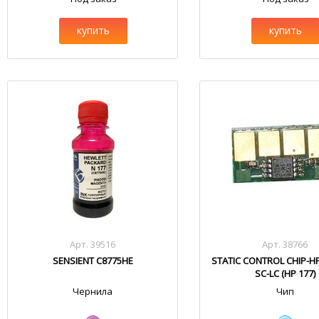
купить
купить
Арт. 39516
Арт. 38766
SENSIENT C8775HE
STATIC CONTROL CHIP-H
SC-LC (HP 177)
Чернила
Чип