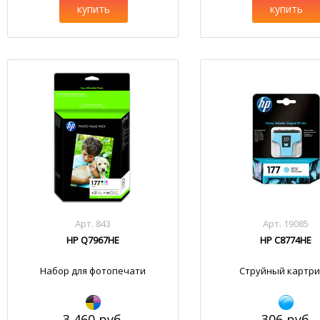
купить
купить
Арт. 843
Арт. 19085
HP Q7967HE
HP C8774HE
Набор для фотопечати
Струйный картр
3 460 руб.
306 руб.