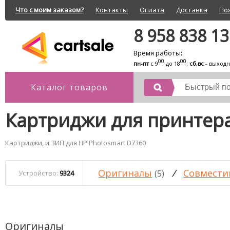
Что с моим заказом?
Контакты
Оплата
Доставка
По
8 958 838 1
Время работы:
00
00
пн-пт
с 9
до 18
;
сб,вс
- выход
Каталог товаров
Картриджи для принтера
Картриджи, и ЗИП для HP Photosmart D7360
Оригиналы
/
Совмести
(5)
Устройство:
9324
Оригиналы