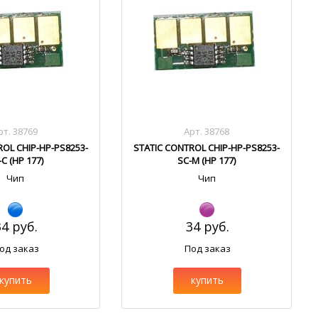
рт. 38769
Арт. 38768
ROL CHIP-HP-PS8253-
STATIC CONTROL CHIP-HP-PS8253-
-C (HP 177)
SC-M (HP 177)
Чип
Чип
34 руб.
34 руб.
од заказ
Под заказ
купить
купить