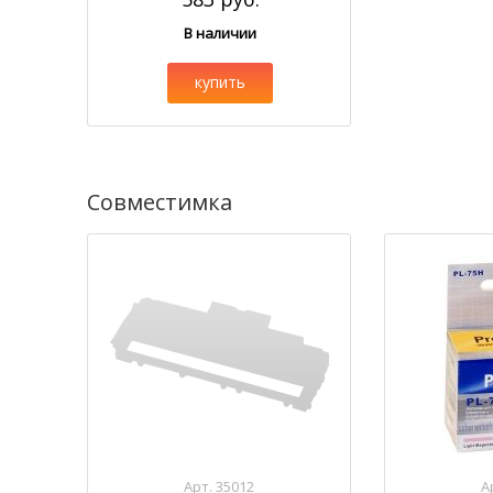
В наличии
купить
Совместимка
Арт. 35012
А