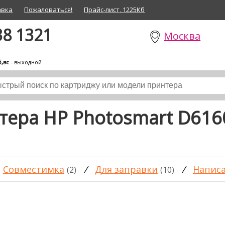
авка
Пожаловаться!
Прайс-лист, 1225Кб
38 1321
Москва
б,вс
- выходной
тера HP Photosmart D616
Совместимка
/
Для заправки
/
Написа
(2)
(10)