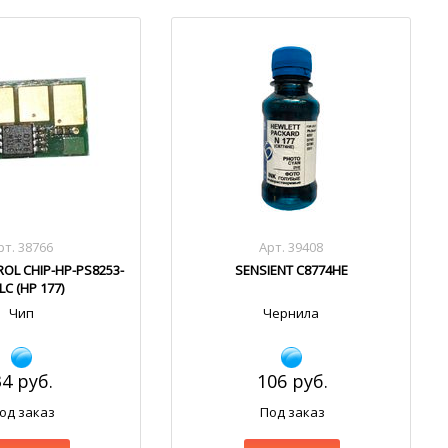
рт. 38766
Арт. 39408
ROL CHIP-HP-PS8253-
SENSIENT C8774HE
LC (HP 177)
Чип
Чернила
34 руб.
106 руб.
од заказ
Под заказ