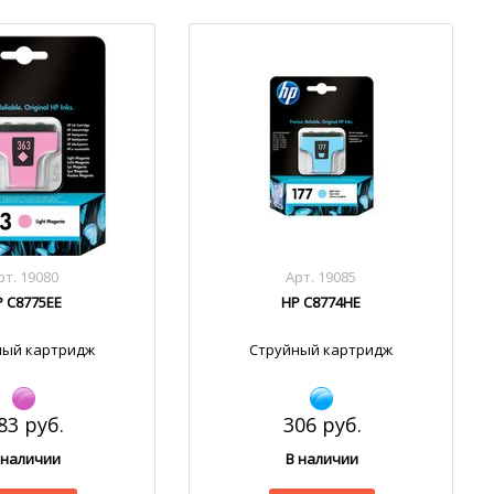
рт. 19080
Арт. 19085
P C8775EE
HP C8774HE
ный картридж
Струйный картридж
83 руб.
306 руб.
 наличии
В наличии