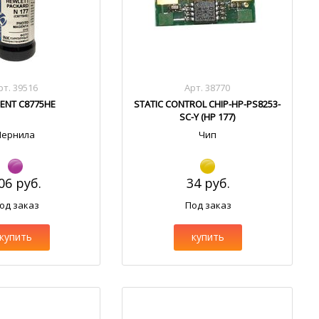
рт. 39516
Арт. 38770
IENT C8775HE
STATIC CONTROL CHIP-HP-PS8253-
SC-Y (HP 177)
Чернила
Чип
06 руб.
34 руб.
од заказ
Под заказ
купить
купить