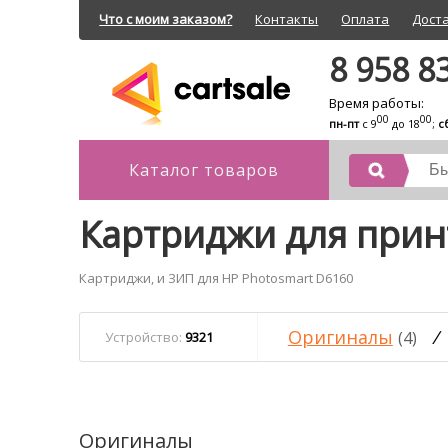
Что с моим заказом?
Контакты
Оплата
Дост
8 958 8
Время работы:
00
00
пн-пт
с 9
до 18
;
с
Каталог товаров
Картриджи для прин
Картриджи, и ЗИП для HP Photosmart D6160
Оригиналы
/
(4)
Устройство:
9321
Оригиналы