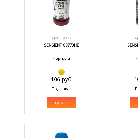
Арт. 39407
А
SENSIENT C8773HE
SENS
Чернила
106 руб.
1
Под заказ
П
купить