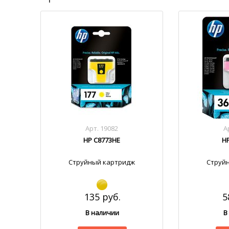
Арт. 19082
А
HP C8773HE
H
Струйный картридж
Струй
135 руб.
5
В наличии
В