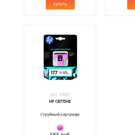
купить
Арт. 19081
HP C8775HE
Струйный картридж
583 руб.