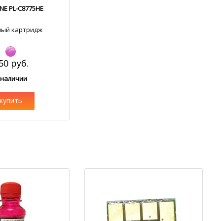
INE PL-C8775HE
ный картридж
50 руб.
 наличии
купить