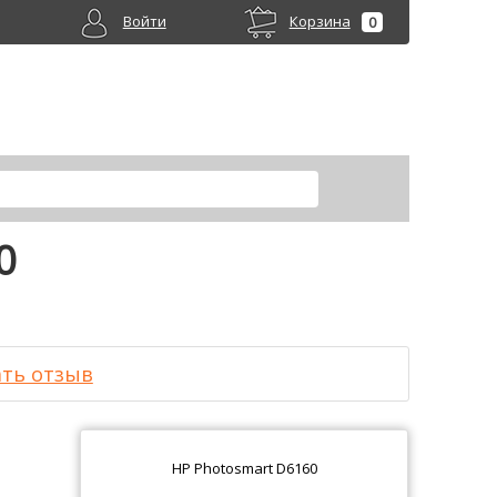
Войти
Корзина
0
0
ть отзыв
HP Photosmart D6160