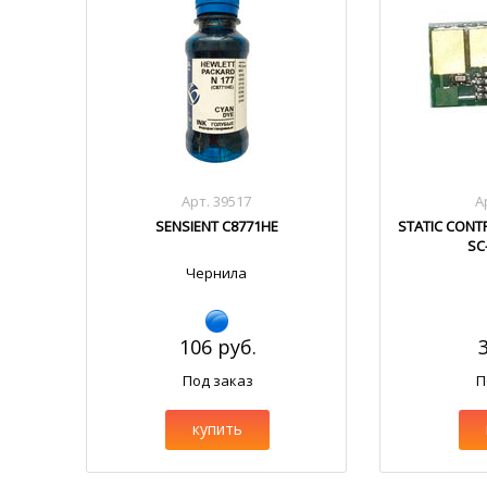
Арт. 39517
А
SENSIENT C8771HE
STATIC CONT
SC
Чернила
106 руб.
Под заказ
П
купить