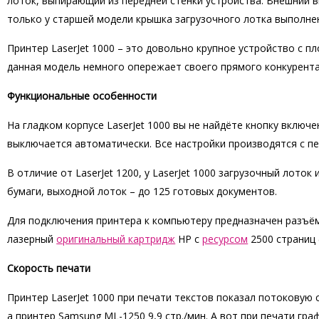
лоток, выпирающий из передней стенки устройства. Внешний в
только у старшей модели крышка загрузочного лотка выполнен
Принтер LaserJet 1000 – это довольно крупное устройство с пл
данная модель немного опережает своего прямого конкурент
Функциональные особенности
На гладком корпусе LaserJet 1000 вы не найдёте кнопку включ
выключается автоматически. Все настройки производятся с п
В отличие от LaserJet 1200, у LaserJet 1000 загрузочный лот
бумаги, выходной лоток – до 125 готовых документов.
Для подключения принтера к компьютеру предназначен разъём
лазерный
оригинальный картридж
HP с
ресурсом
2500 страниц
Скорость печати
Принтер LaserJet 1000 при печати текстов показал потоковую ск
а принтер Samsung ML-1250 9,9 стр./мин. А вот при печати гр