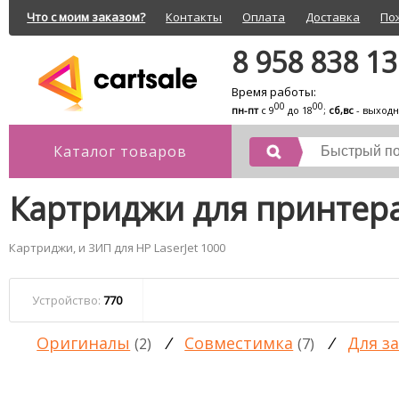
Что с моим заказом?
Контакты
Оплата
Доставка
По
8 958 838 1
Время работы:
00
00
пн-пт
с 9
до 18
;
сб,вс
- выход
Каталог товаров
Картриджи для принтера 
Картриджи, и ЗИП для HP LaserJet 1000
Устройство:
770
Оригиналы
/
Совместимка
/
Для з
(2)
(7)