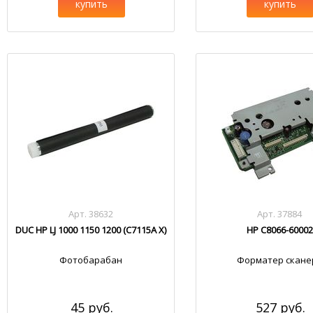
купить
купить
Арт. 38632
Арт. 37884
DUC HP LJ 1000 1150 1200 (C7115A X)
HP C8066-60002
Фотобарабан
Форматер скане
45 руб.
527 руб.