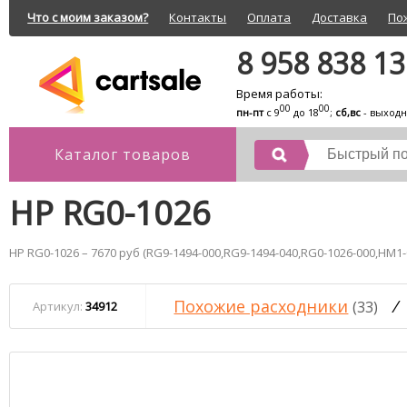
Что с моим заказом?
Контакты
Оплата
Доставка
По
8 958 838 1
Время работы:
00
00
пн-пт
с 9
до 18
;
сб,вс
- выход
Каталог товаров
HP RG0-1026
HP RG0-1026 – 7670 руб (RG9-1494-000,RG9-1494-040,RG0-1026-000,HM1-
Похожие расходники
/
(33)
Артикул:
34912