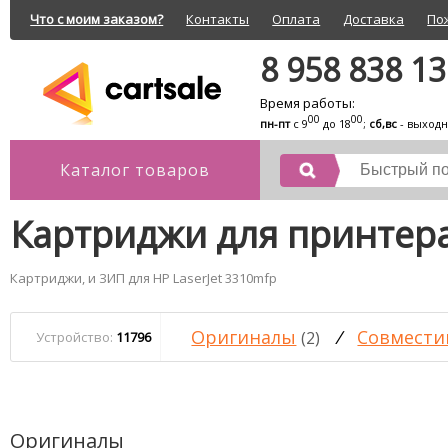
Что с моим заказом?
Контакты
Оплата
Доставка
По
8 958 838 1
Время работы:
00
00
пн-пт
с 9
до 18
;
сб,вс
- выход
Каталог товаров
Картриджи для принтера
Картриджи, и ЗИП для HP LaserJet 3310mfp
Оригиналы
/
Совмести
(2)
Устройство:
11796
Оригиналы