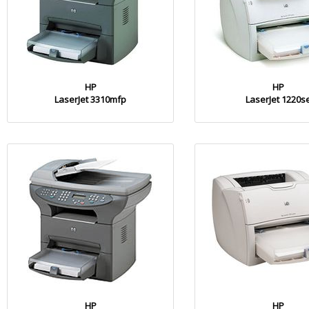
HP
HP
LaserJet 3310mfp
LaserJet 1220s
HP
HP