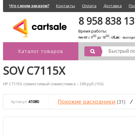
Что с моим заказом?
Контакты
Оплата
Доставка
По
8 958 838 1
Время работы:
00
00
пн-пт
с 9
до 18
;
сб,вс
- выход
Каталог товаров
SOV C7115X
HP C7115X совместимый совместимка – 299 руб (15X)
Похожие расходники
/
(31)
Артикул:
41080