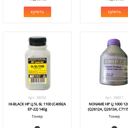
купить
купить
Арт. 38392
Арт. 38651
HI-BLACK HP LJ 5L 6L 1100 (C4092A
NONAME HP LJ 1000 12
EP-22) 140g
(Q2612A, Q2613A, C711
Тонер
Тонер