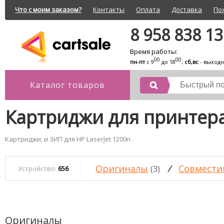
Что с моим заказом?
Контакты
Оплата
Доставка
По
8 958 838 1
Время работы:
00
00
пн-пт
с 9
до 18
;
сб,вс
- выход
Каталог товаров
Картриджи для принтера
Картриджи, и ЗИП для HP LaserJet 1200n
Оригиналы
/
Совмести
(3)
Устройство:
656
Оригиналы