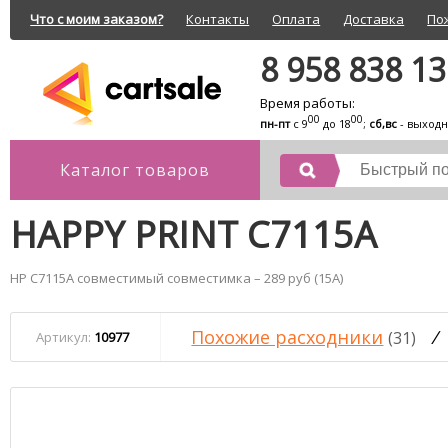
Что с моим заказом?
Контакты
Оплата
Доставка
По
8 958 838 1
Время работы:
00
00
пн-пт
с 9
до 18
;
сб,вс
- выход
Каталог товаров
HAPPY PRINT C7115A
HP C7115A совместимый совместимка – 289 руб (15A)
Похожие расходники
/
(31)
Артикул:
10977