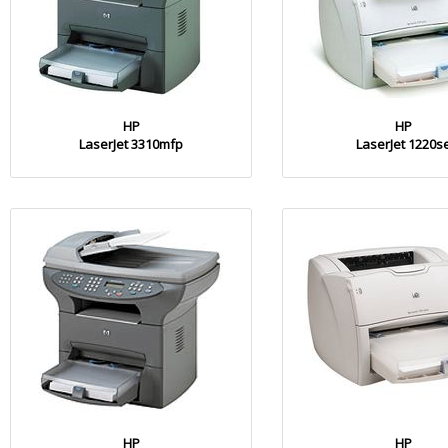
HP
HP
LaserJet 3310mfp
LaserJet 1220s
HP
HP