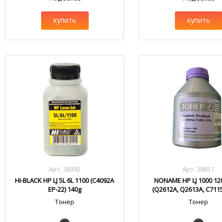
купить
купить
Арт. 38392
Арт. 38651
HI-BLACK HP LJ 5L 6L 1100 (C4092A
NONAME HP LJ 1000 12
EP-22) 140g
(Q2612A, Q2613A, C711
Тонер
Тонер