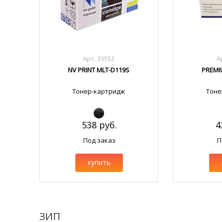
Арт. 33552
А
NV PRINT MLT-D119S
PREMI
Тонер-картридж
Тоне
538 руб.
4
Под заказ
П
купить
ЗИП