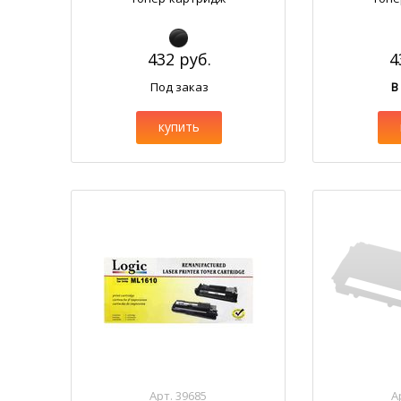
432 руб.
4
Под заказ
В
купить
Арт. 39685
А