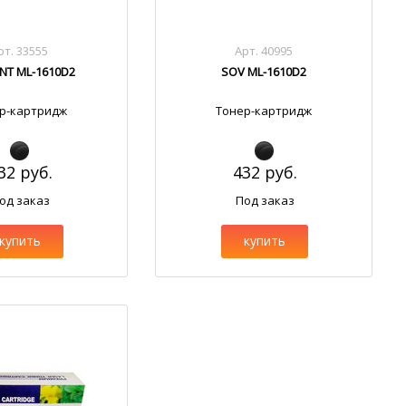
рт. 33555
Арт. 40995
INT ML-1610D2
SOV ML-1610D2
р-картридж
Тонер-картридж
32 руб.
432 руб.
од заказ
Под заказ
купить
купить