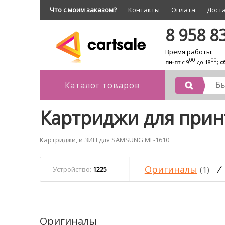
Что с моим заказом?
Контакты
Оплата
Дост
8 958 8
Время работы:
00
00
пн-пт
с 9
до 18
;
с
Каталог товаров
Картриджи для при
Картриджи, и ЗИП для SAMSUNG ML-1610
Оригиналы
/
(1)
Устройство:
1225
Оригиналы