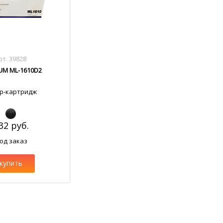
рт. 39828
UM ML-1610D2
р-картридж
32 руб.
од заказ
купить