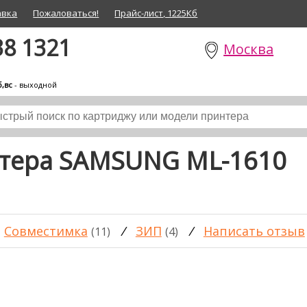
авка
Пожаловаться!
Прайс-лист, 1225Кб
38 1321
Москва
б,вс
- выходной
нтера SAMSUNG ML-1610
Совместимка
/
ЗИП
/
Написать отзыв
(11)
(4)