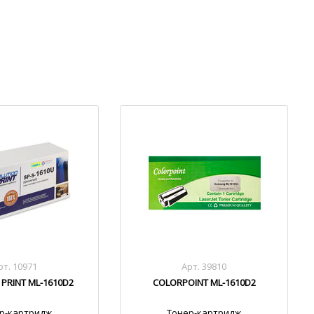
рт. 10971
Арт. 39810
 PRINT ML-1610D2
COLORPOINT ML-1610D2
р-картридж
Тонер-картридж