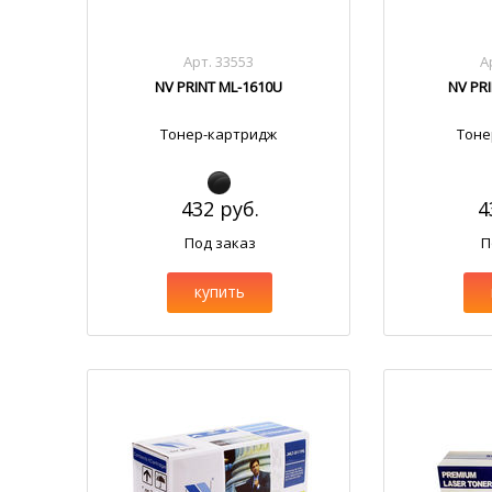
Арт. 33553
А
NV PRINT ML-1610U
NV PR
Тонер-картридж
Тоне
432 руб.
4
Под заказ
П
купить