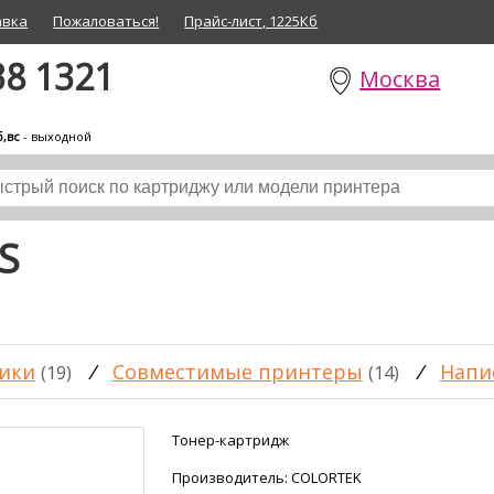
авка
Пожаловаться!
Прайс-лист, 1225Кб
38 1321
Москва
б,вс
- выходной
S
б
ики
/
Совместимые принтеры
/
Напи
(19)
(14)
Тонер-картридж
Производитель:
COLORTEK