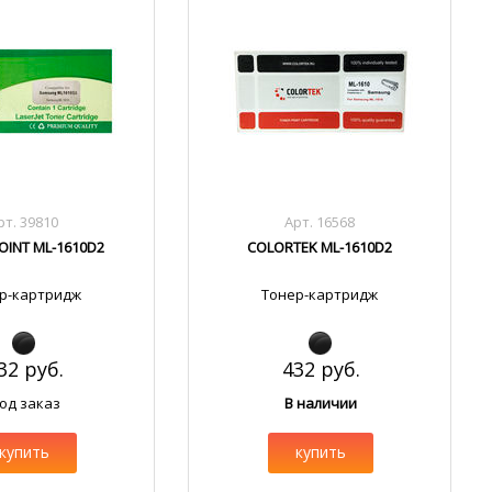
рт. 39810
Арт. 16568
INT ML-1610D2
COLORTEK ML-1610D2
р-картридж
Тонер-картридж
32 руб.
432 руб.
од заказ
В наличии
купить
купить