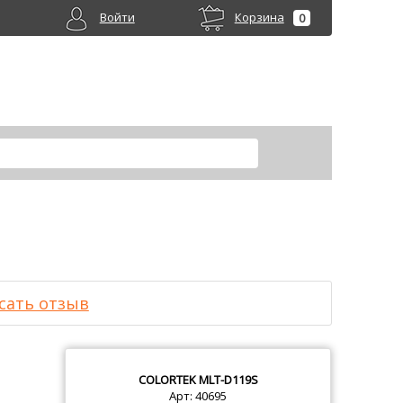
Войти
Корзина
0
сать отзыв
COLORTEK
MLT-D119S
Арт: 40695