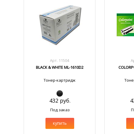
Арт. 11504
А
BLACK & WHITE ML-1610D2
COLORPO
Тонер-картридж
Тоне
432 руб.
4
Под заказ
П
купить