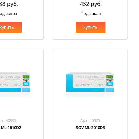
38 руб.
432 руб.
од заказ
Под заказ
купить
купить
рт. 40995
Арт. 40925
 ML-1610D2
SOV ML-2010D3