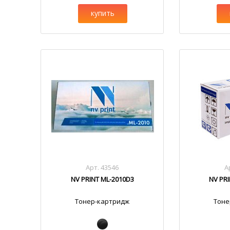
купить
Арт. 43546
А
NV PRINT ML-2010D3
NV PR
Тонер-картридж
Тоне