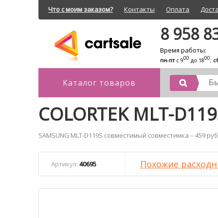
Что с моим заказом?
Контакты
Оплата
Дост
8 958 8
Время работы:
00
00
пн-пт
с 9
до 18
;
с
Каталог товаров
COLORTEK MLT-D119
SAMSUNG MLT-D119S совместимый совместимка – 459 ру
Похожие расходн
Артикул:
40695