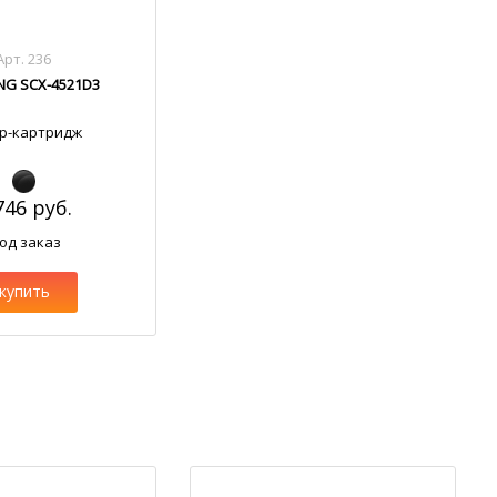
Арт. 236
G SCX-4521D3
р-картридж
746 руб.
од заказ
купить