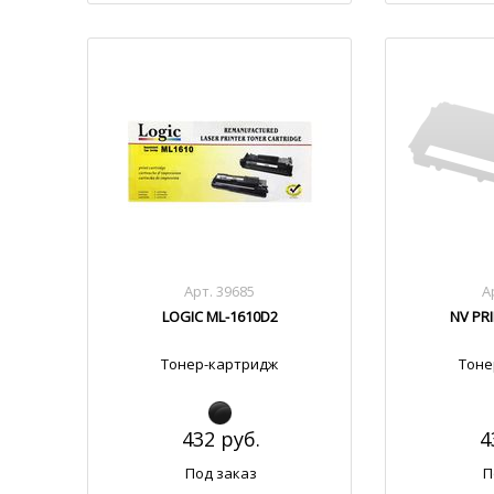
Арт. 39685
А
LOGIC ML-1610D2
NV PR
Тонер-картридж
Тоне
432 руб.
4
Под заказ
П