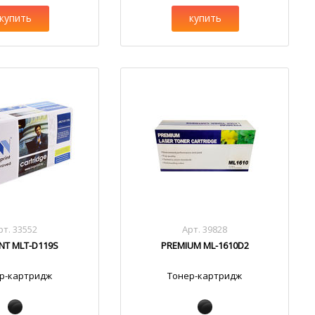
купить
купить
рт. 33552
Арт. 39828
INT MLT-D119S
PREMIUM ML-1610D2
р-картридж
Тонер-картридж