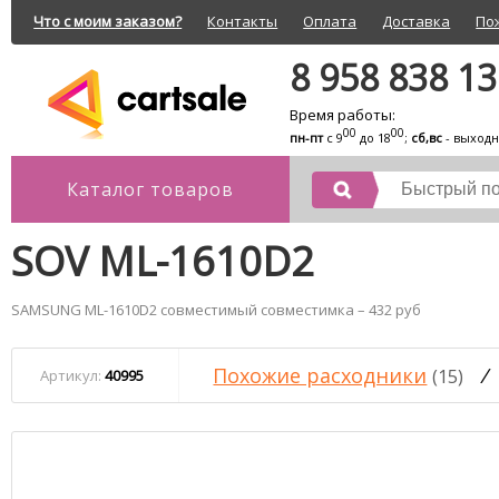
Что с моим заказом?
Контакты
Оплата
Доставка
По
8 958 838 1
Время работы:
00
00
пн-пт
с 9
до 18
;
сб,вс
- выход
Каталог товаров
SOV ML-1610D2
SAMSUNG ML-1610D2 совместимый совместимка – 432 руб
Похожие расходники
/
(15)
Артикул:
40995