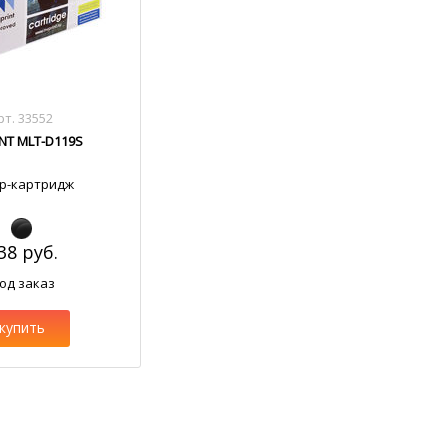
рт. 33552
INT MLT-D119S
р-картридж
38 руб.
од заказ
купить