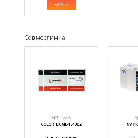
купить
Совместимка
Арт. 16568
А
COLORTEK ML-1610D2
NV PR
Тонер-картридж
Тоне