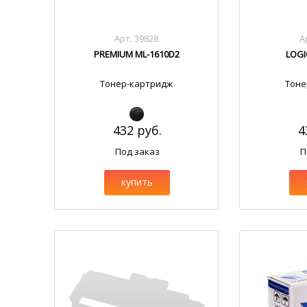
Арт. 39828
А
PREMIUM ML-1610D2
LOGI
Тонер-картридж
Тоне
432 руб.
4
Под заказ
П
купить