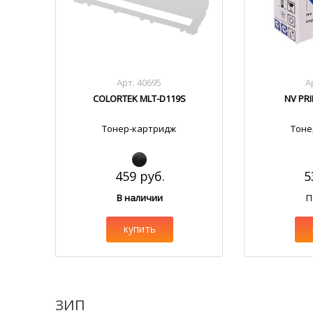
Арт. 40695
А
COLORTEK MLT-D119S
NV PR
Тонер-картридж
Тоне
459 руб.
5
В наличии
П
купить
ЗИП