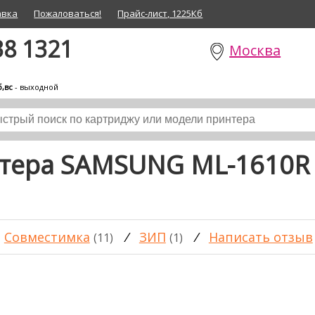
авка
Пожаловаться!
Прайс-лист, 1225Кб
38 1321
Москва
б,вс
- выходной
нтера SAMSUNG ML-1610R
Совместимка
/
ЗИП
/
Написать отзыв
(11)
(1)