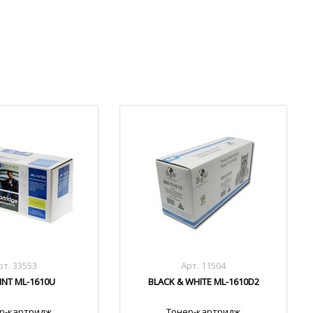
рт. 33553
Арт. 11504
INT ML-1610U
BLACK & WHITE ML-1610D2
р-картридж
Тонер-картридж