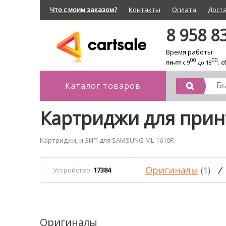
Что с моим заказом?
Контакты
Оплата
Дост
8 958 8
Время работы:
00
00
пн-пт
с 9
до 18
;
с
Каталог товаров
Картриджи для при
Картриджи, и ЗИП для SAMSUNG ML-1610R
Оригиналы
/
(1)
Устройство:
17384
Оригиналы