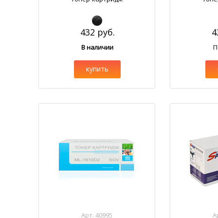
432 руб.
4
В наличии
П
купить
Арт. 40995
А