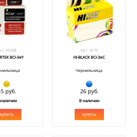
рт. 35098
Арт. 4570
RTEK BCI-3eY
HI-BLACK BCI-3eC
рнильница
Чернильница
35 руб.
26 руб.
 наличии
В наличии
купить
купить