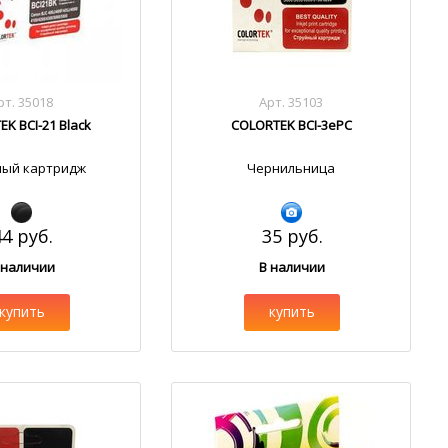
рт. 35018
Арт. 35103
K BCI-21 Black
COLORTEK BCI-3ePC
ный картридж
Чернильница
44 руб.
35 руб.
 наличии
В наличии
купить
купить