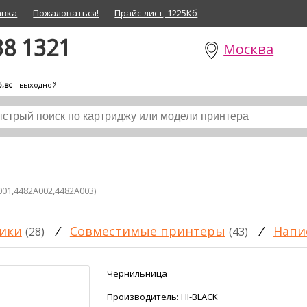
авка
Пожаловаться!
Прайс-лист, 1225Кб
38 1321
Москва
б,вс
- выходной
01,4482A002,4482A003)
ики
/
Совместимые принтеры
/
Напи
(28)
(43)
Чернильница
Производитель:
HI-BLACK