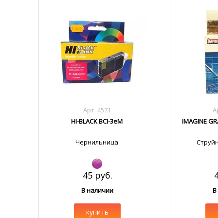
Арт. 4571
А
HI-BLACK BCI-3eM
IMAGINE GRA
Чернильница
Струй
45 руб.
В наличии
В
купить