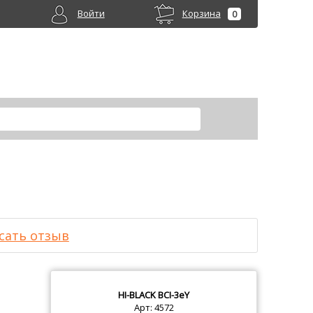
Войти
Корзина
0
сать отзыв
HI-BLACK
BCI-3eY
Арт: 4572