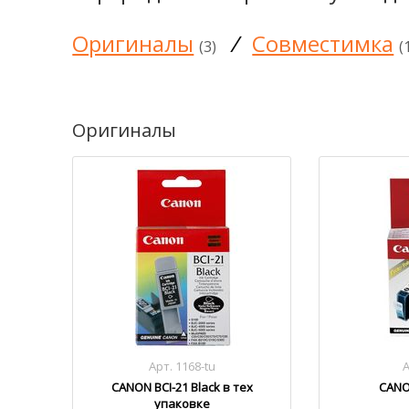
Оригиналы
/
Совместимка
(3)
(
Оригиналы
Арт. 1168-tu
А
CANON BCI-21 Black в тех
CANO
упаковке