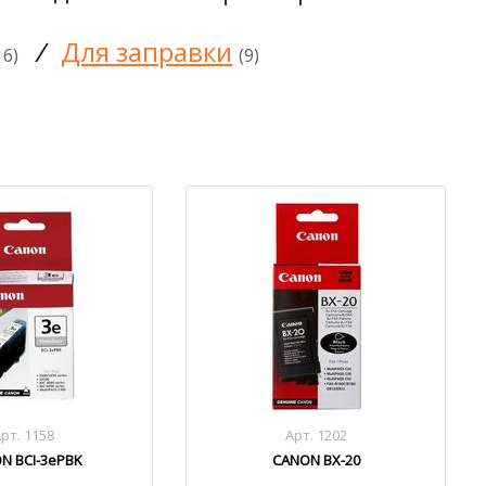
/
Для заправки
16)
(9)
рт. 1158
Арт. 1202
N BCI-3ePBK
CANON BX-20