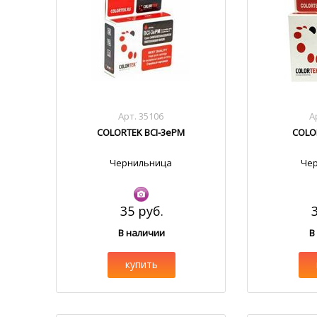
Арт. 35106
А
COLORTEK BCI-3ePM
COLO
Чернильница
Че
35 руб.
В наличии
В
купить