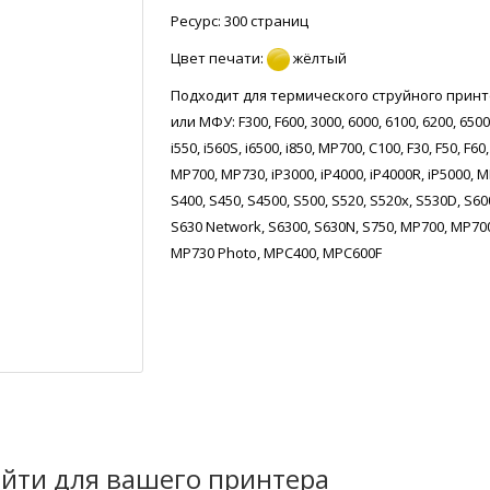
Ресурс: 300 страниц
Цвет печати:
жёлтый
Подходит для термического струйного прин
или МФУ: F300, F600, 3000, 6000, 6100, 6200, 6500
i550, i560S, i6500, i850, MP700, C100, F30, F50, F60,
MP700, MP730, iP3000, iP4000, iP4000R, iP5000, M
S400, S450, S4500, S500, S520, S520x, S530D, S60
S630 Network, S6300, S630N, S750, MP700, MP70
MP730 Photo, MPC400, MPC600F
йти для вашего принтера