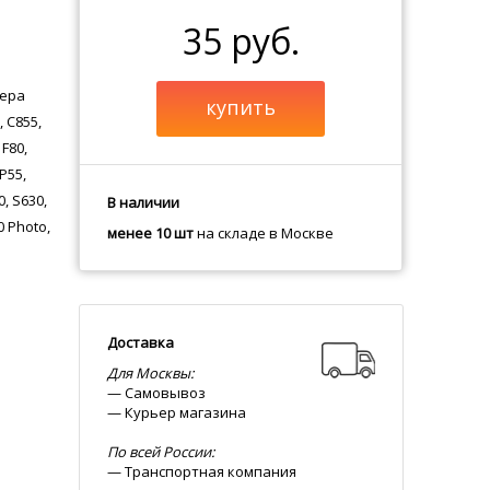
35 руб.
тера
купить
, C855,
 F80,
P55,
0, S630,
В наличии
0 Photo,
менее 10 шт
на складе в Москве
Доставка
Для Москвы:
— Самовывоз
— Курьер магазина
По всей России:
— Транспортная компания