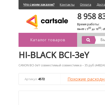
Что с моим заказом?
Контакты
Оплата
Дост
8 958 8
Время работы:
00
00
пн-пт
с 9
до 18
;
с
Каталог товаров
HI-BLACK BCI-3eY
CANON BCI-3eY совместимый совместимка – 35 руб (4482A0
Похожие расходн
Артикул:
4572