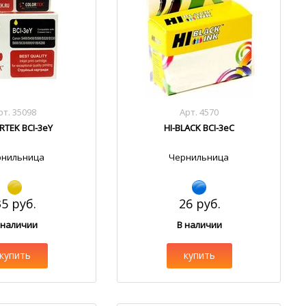
рт. 35098
Арт. 4570
RTEK BCI-3eY
HI-BLACK BCI-3eC
рнильница
Чернильница
35 руб.
26 руб.
 наличии
В наличии
купить
купить