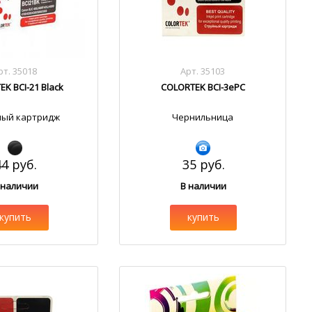
рт. 35018
Арт. 35103
K BCI-21 Black
COLORTEK BCI-3ePC
ный картридж
Чернильница
44 руб.
35 руб.
 наличии
В наличии
купить
купить