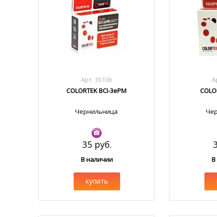
Арт. 35106
А
COLORTEK BCI-3ePM
COLO
Чернильница
Че
35 руб.
В наличии
В
купить