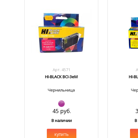
Арт. 4571
А
HI-BLACK BCI-3eM
HI-B
Чернильница
Че
45 руб.
В наличии
В
купить