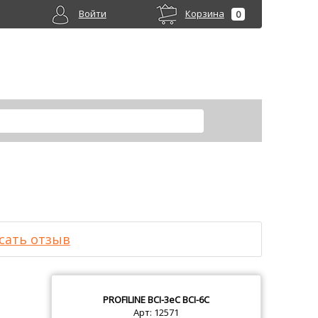
Войти
Корзина
0
сать отзыв
PROFILINE
BCI-3eC BCI-6C
Арт: 12571