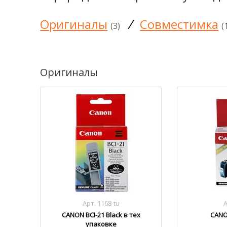
Оригиналы
/
Совместимка
(3)
(
Оригиналы
Арт. 1168-tu
А
CANON BCI-21 Black в тех
CANO
упаковке