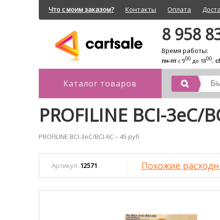
Что с моим заказом?
Контакты
Оплата
Дост
8 958 8
Время работы:
00
00
пн-пт
с 9
до 18
;
с
Каталог товаров
PROFILINE BCI-3eC/B
PROFILINE BCI-3eC/BCI-6C – 45 руб
Похожие расходн
Артикул:
12571