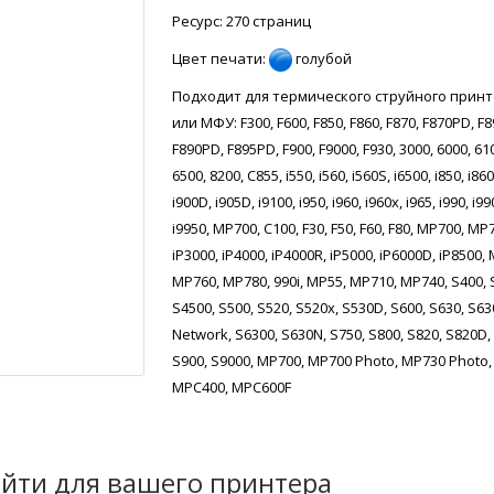
Ресурс: 270 страниц
Цвет печати:
голубой
Подходит для термического струйного прин
или МФУ: F300, F600, F850, F860, F870, F870PD, F8
F890PD, F895PD, F900, F9000, F930, 3000, 6000, 61
6500, 8200, C855, i550, i560, i560S, i6500, i850, i860
i900D, i905D, i9100, i950, i960, i960x, i965, i990, i99
i9950, MP700, C100, F30, F50, F60, F80, MP700, MP
iP3000, iP4000, iP4000R, iP5000, iP6000D, iP8500,
MP760, MP780, 990i, MP55, MP710, MP740, S400, 
S4500, S500, S520, S520x, S530D, S600, S630, S63
Network, S6300, S630N, S750, S800, S820, S820D,
S900, S9000, MP700, MP700 Photo, MP730 Photo,
MPC400, MPC600F
йти для вашего принтера