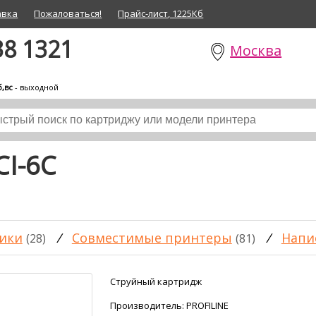
авка
Пожаловаться!
Прайс-лист, 1225Кб
38 1321
Москва
б,вс
- выходной
CI-6C
ики
/
Совместимые принтеры
/
Напи
(28)
(81)
Струйный картридж
Производитель:
PROFILINE