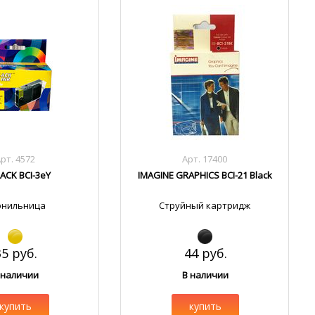
рт. 4572
Арт. 17400
LACK BCI-3eY
IMAGINE GRAPHICS BCI-21 Black
рнильница
Струйный картридж
35 руб.
44 руб.
 наличии
В наличии
купить
купить