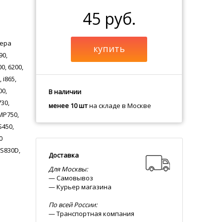
45 руб.
тера
купить
90,
00, 6200,
, i865,
00,
В наличии
730,
менее 10 шт
на складе в Москве
 MP750,
S450,
0
 S830D,
Доставка
Для Москвы:
— Самовывоз
— Курьер магазина
По всей России:
— Транспортная компания