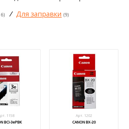
/
Для заправки
16)
(9)
рт. 1158
Арт. 1202
N BCI-3ePBK
CANON BX-20