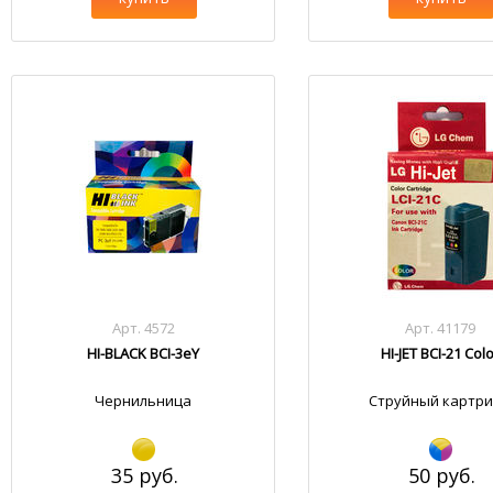
Арт. 4572
Арт. 41179
HI-BLACK BCI-3eY
HI-JET BCI-21 Col
Чернильница
Струйный картр
35 руб.
50 руб.