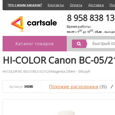
Что с моим заказом?
Контакты
Оплата
Доставка
По
8 958 838 1
Время работы:
00
00
пн-пт
с 9
до 18
;
сб,вс
- выход
Каталог товаров
HI-COLOR Canon BC-05/2
HI-COLOR BC-05/21/BCI-3/21/24 Magenta 200ml – 360 руб
Похожие расходники
/
(35)
Артикул:
39385