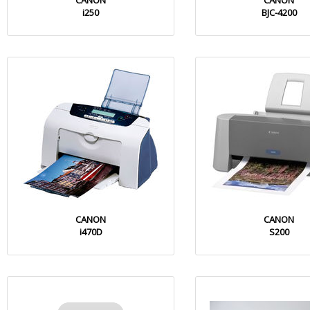
CANON
CANON
i250
BJC-4200
CANON
CANON
i470D
S200