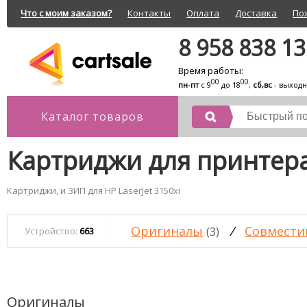
Что с моим заказом?
Контакты
Оплата
Доставка
По
8 958 838 1
Время работы:
00
00
пн-пт
с 9
до 18
;
сб,вс
- выход
Каталог товаров
Картриджи для принтера 
Картриджи, и ЗИП для HP LaserJet 3150xi
Оригиналы
/
Совмести
(3)
Устройство:
663
Оригиналы