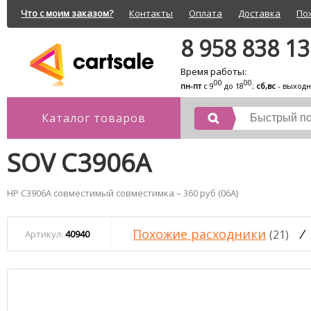
Что с моим заказом?
Контакты
Оплата
Доставка
По
8 958 838 1
Время работы:
00
00
пн-пт
с 9
до 18
;
сб,вс
- выход
Каталог товаров
SOV C3906A
HP C3906A совместимый совместимка – 360 руб (06A)
Похожие расходники
/
(21)
Артикул:
40940