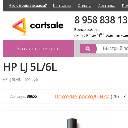
Что с моим заказом?
Контакты
Оплата
Доставка
По
8 958 838 1
Время работы:
00
00
пн-пт
с 9
до 18
;
сб,вс
- выход
Каталог товаров
HP LJ 5L/6L
HP LJ 5L/6L – 695 руб
Похожие расходники
/
(26)
Артикул:
38655