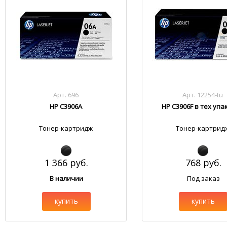
Арт. 696
Арт. 12254-tu
HP C3906A
HP C3906F в тех упа
Тонер-картридж
Тонер-картрид
1 366 руб.
768 руб.
В наличии
Под заказ
купить
купить