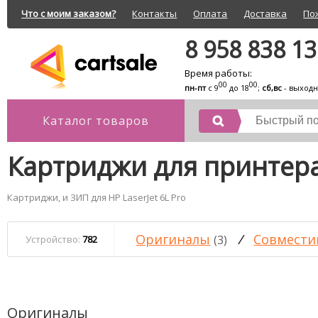
Что с моим заказом?
Контакты
Оплата
Доставка
По
8 958 838 1
Время работы:
00
00
пн-пт
с 9
до 18
;
сб,вс
- выход
Каталог товаров
Картриджи для принтера 
Картриджи, и ЗИП для HP LaserJet 6L Pro
Оригиналы
/
Совмести
(3)
Устройство:
782
Оригиналы