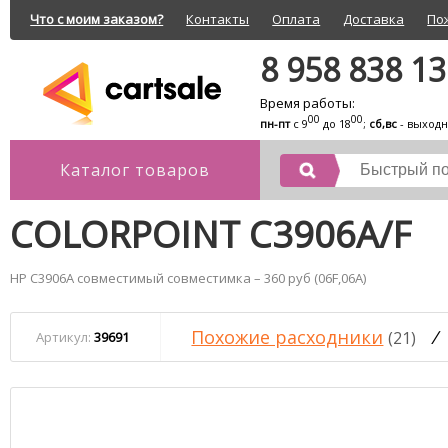
Что с моим заказом?
Контакты
Оплата
Доставка
По
8 958 838 1
Время работы:
00
00
пн-пт
с 9
до 18
;
сб,вс
- выход
Каталог товаров
COLORPOINT C3906A/F
HP C3906A совместимый совместимка – 360 руб (06F,06A)
Похожие расходники
/
(21)
Артикул:
39691