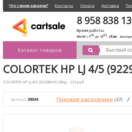
Что с моим заказом?
Контакты
Оплата
Доставка
По
8 958 838 1
Время работы:
00
00
пн-пт
с 9
до 18
;
сб,вс
- выход
Каталог товаров
COLORTEK HP LJ 4/5 (922
COLORTEK HP LJ 4/5 (92298A/X) 380g – 223 руб
Похожие расходники
/
(47)
Артикул:
39334