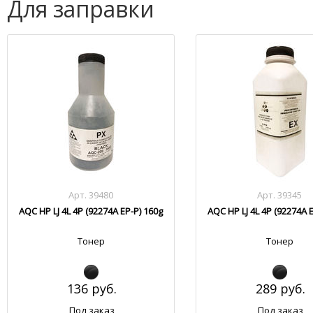
Для заправки
Арт. 39480
Арт. 39345
AQC HP LJ 4L 4P (92274A EP-P) 160g
AQC HP LJ 4L 4P (92274A 
Тонер
Тонер
136 руб.
289 руб.
Под заказ
Под заказ