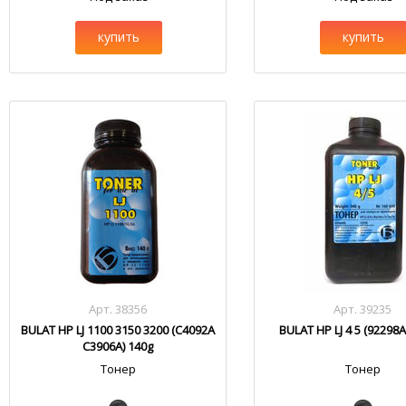
купить
купить
Арт. 38356
Арт. 39235
BULAT HP LJ 1100 3150 3200 (C4092A
BULAT HP LJ 4 5 (92298A
C3906A) 140g
Тонер
Тонер