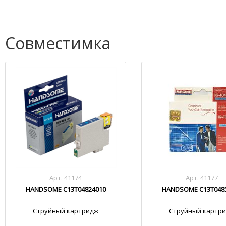
Совместимка
Арт. 41174
Арт. 41177
HANDSOME C13T04824010
HANDSOME C13T048
Струйный картридж
Струйный картр