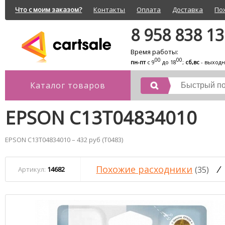
Что с моим заказом?
Контакты
Оплата
Доставка
По
8 958 838 1
Время работы:
00
00
пн-пт
с 9
до 18
;
сб,вс
- выход
Каталог товаров
EPSON C13T04834010
EPSON C13T04834010 – 432 руб (T0483)
Похожие расходники
/
(35)
Артикул:
14682