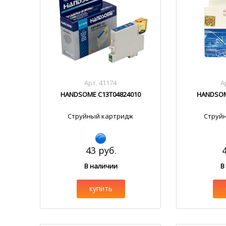
Арт. 41174
А
HANDSOME C13T04824010
HANDSOM
Струйный картридж
Струй
43 руб.
В наличии
В
купить