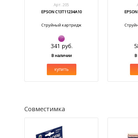
Арт. 205
EPSON C13T11234A10
EPSON 
Струйный картридж
Струй
341 руб.
5
В наличии
В
купить
Совместимка