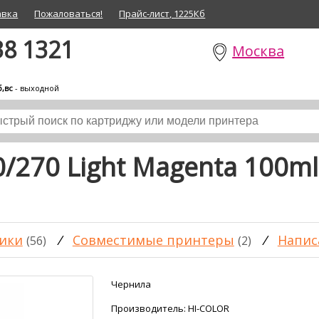
авка
Пожаловаться!
Прайс-лист, 1225Кб
38 1321
Москва
б,вс
- выходной
/270 Light Magenta 100ml
ики
/
Совместимые принтеры
/
Напис
(56)
(2)
Чернила
Производитель:
HI-COLOR