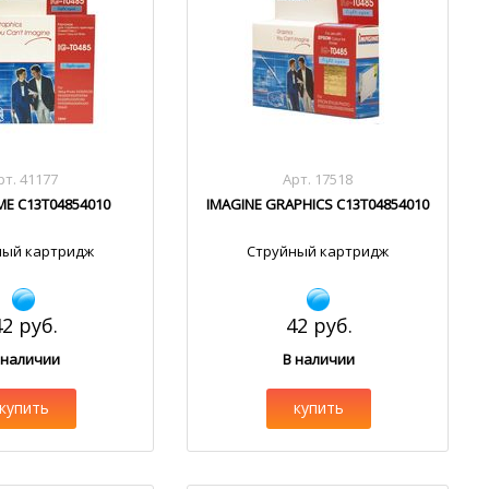
рт. 41177
Арт. 17518
E C13T04854010
IMAGINE GRAPHICS C13T04854010
ный картридж
Струйный картридж
42 руб.
42 руб.
 наличии
В наличии
купить
купить