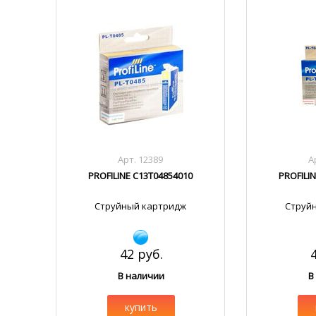
Арт. 12389
А
PROFILINE C13T04854010
PROFILI
Струйный картридж
Струй
42 руб.
В наличии
В
купить