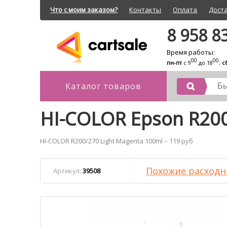
Что с моим заказом?
Контакты
Оплата
Дост
8 958 8
Время работы:
00
00
пн-пт
с 9
до 18
;
с
Каталог товаров
HI-COLOR Epson R200
HI-COLOR R200/270 Light Magenta 100ml – 119 руб
Похожие расходн
Артикул:
39508