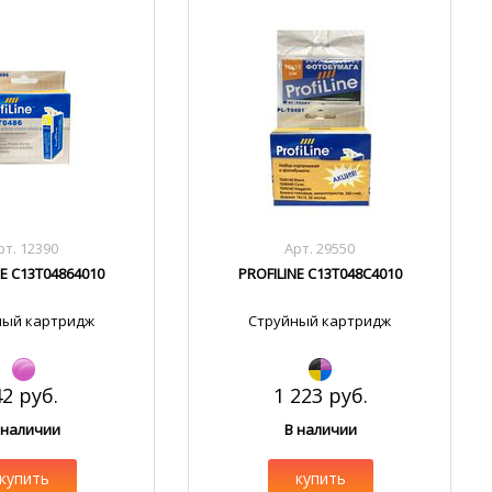
рт. 12390
Арт. 29550
NE C13T04864010
PROFILINE C13T048C4010
ный картридж
Струйный картридж
42 руб.
1 223 руб.
 наличии
В наличии
купить
купить