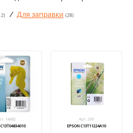
/
Для заправки
12)
(28)
рт. 14682
Арт. 200
C13T04834010
EPSON C13T11224A10