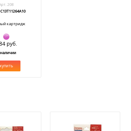
Арт. 208
C13T11264A10
ный картридж
84 руб.
 наличии
купить