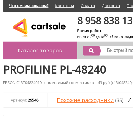
Что с моим заказом?
Контакты
Оплата
Доставка
По
8 958 838 1
Время работы:
00
00
пн-пт
с 9
до 18
;
сб,вс
- выход
Каталог товаров
PROFILINE PL-48240
EPSON C13T04824010 совместимый совместимка – 43 руб (c13t048240,t
Похожие расходники
/
(35)
Артикул:
29546