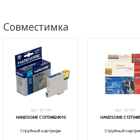
Совместимка
Арт. 41174
Арт. 41177
HANDSOME C13T04824010
HANDSOME C13T048
Струйный картридж
Струйный картр