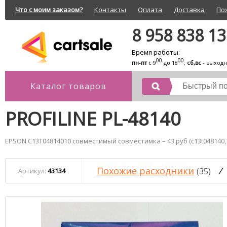
Что с моим заказом?
Контакты
Оплата
Доставка
По
8 958 838 1
Время работы:
00
00
пн-пт
с 9
до 18
;
сб,вс
- выход
Каталог товаров
PROFILINE PL-48140
EPSON C13T04814010 совместимый совместимка – 43 руб (c13t048140,T
Похожие расходники
/
(35)
Артикул:
43134