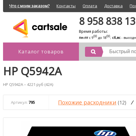
Что с моим заказом?
Контакты
Оплата
Доставка
По
8 958 838 1
Время работы:
00
00
пн-пт
с 9
до 18
;
сб,вс
- выход
Каталог товаров
HP Q5942A
HP Q5942A – 4221 руб (42A)
Похожие расходники
/
(12)
Артикул:
795