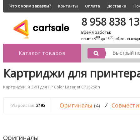
Что с моим заказом?
Контакты
Оплата
Доставка
По
8 958 838 1
Время работы:
00
00
пн-пт
с 9
до 18
;
сб,вс
- выход
Каталог товаров
Картриджи для принтера 
Картриджи, и ЗИП для HP Color LaserJet CP3525dn
Оригиналы
/
Совмести
(4)
Устройство:
2195
Оригиналы