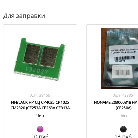
Для заправки
Арт. 38466
Арт. 43335
HI-BLACK HP CLJ CP4025 CP1025
NONAME 203060818 HP C
CM2320 (CE253A CE263A CE313A
(CE250A)
CC533A)
Чип
Чип
10 руб.
18 руб.