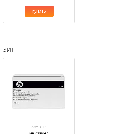
купить
ЗИП
Арт. 632
HP CE506A