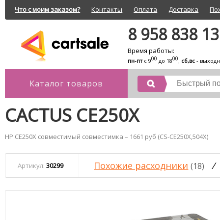
Что с моим заказом?
Контакты
Оплата
Доставка
По
8 958 838 1
Время работы:
00
00
пн-пт
с 9
до 18
;
сб,вс
- выход
Каталог товаров
CACTUS CE250X
HP CE250X совместимый совместимка – 1661 руб (CS-CE250X,504X)
Похожие расходники
/
(18)
Артикул:
30299