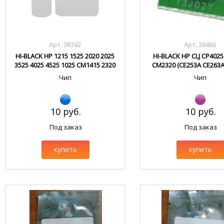
Арт. 38742
Арт. 38466
HI-BLACK HP 1215 1525 2020 2025
HI-BLACK HP CLJ CP402
3525 4025 4525 1025 CM1415 2320
CM2320 (CE253A CE263
Cyan
CC533A)
Чип
Чип
10 руб.
10 руб.
Под заказ
Под заказ
купить
купить